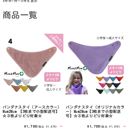
気管切開
4件中1件〜4件を表示
商品一覧
オムツいじり
超未熟児
バンダナスタイ（アースカラー）
バンダナスタイ（オリジナルカラ
Mum2Mum 【3枚まで小型配送可】
ー）Mum2Mum【3枚まで小型配送
☆３枚よりどり対象☆
可】☆３枚よりどり対象☆
¥1,700
～
¥1,700
～
(税込 ¥1,870)
(税込 ¥1,870)