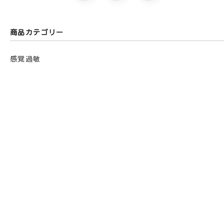
商品カテゴリー
感覚過敏
車椅子
ロンパース肌着
オムツいじり
スタイ・エプロン
プールおむつ
胃ろう
サービス
ログイン・会員登録
ご利用案内
お客様の声
よくあるご質問