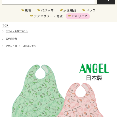
肌着
パジャマ
水泳用品
ドレス
アクセサリー・雑貨
お困りごと
TOP
車椅子
スタイ・食事エプロン
就学奨励費
胃ろう
ブランド別
日本エンゼル
気管切開
オムツいじり
超未熟児