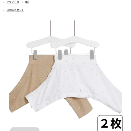
車椅子
ブランド別
M&S
股関節形成不全
胃ろう
気管切開
オムツいじり
超未熟児