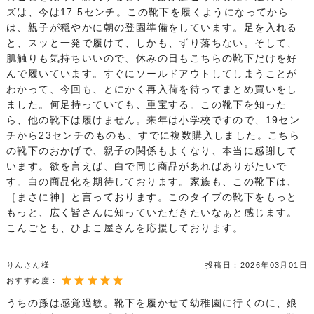
ズは、今は17.5センチ。この靴下を履くようになってから
は、親子が穏やかに朝の登園準備をしています。足を入れる
と、スッと一発で履けて、しかも、ずり落ちない。そして、
肌触りも気持ちいいので、休みの日もこちらの靴下だけを好
んで履いています。すぐにソールドアウトしてしまうことが
わかって、今回も、とにかく再入荷を待ってまとめ買いをし
ました。何足持っていても、重宝する。この靴下を知った
ら、他の靴下は履けません。来年は小学校ですので、19セン
チから23センチのものも、すでに複数購入しました。こちら
の靴下のおかげで、親子の関係もよくなり、本当に感謝して
います。欲を言えば、白で同じ商品があればありがたいで
す。白の商品化を期待しております。家族も、この靴下は、
［まさに神］と言っております。このタイプの靴下をもっと
もっと、広く皆さんに知っていただきたいなぁと感じます。
こんごとも、ひよこ屋さんを応援しております。
りんさん様
投稿日：
2026年03月01日
おすすめ度：
うちの孫は感覚過敏。靴下を履かせて幼稚園に行くのに、娘