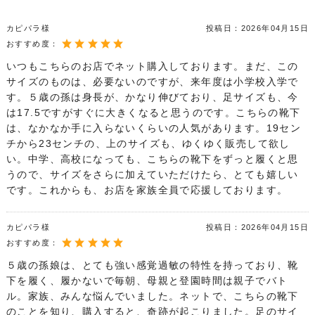
カピパラ様
投稿日：
2026年04月15日
おすすめ度：
いつもこちらのお店でネット購入しております。まだ、この
サイズのものは、必要ないのですが、来年度は小学校入学で
す。５歳の孫は身長が、かなり伸びており、足サイズも、今
は17.5ですがすぐに大きくなると思うのです。こちらの靴下
は、なかなか手に入らないくらいの人気があります。19セン
チから23センチの、上のサイズも、ゆくゆく販売して欲し
い。中学、高校になっても、こちらの靴下をずっと履くと思
うので、サイズをさらに加えていただけたら、とても嬉しい
です。これからも、お店を家族全員で応援しております。
カピパラ様
投稿日：
2026年04月15日
おすすめ度：
５歳の孫娘は、とても強い感覚過敏の特性を持っており、靴
下を履く、履かないで毎朝、母親と登園時間は親子でバト
ル。家族、みんな悩んでいました。ネットで、こちらの靴下
のことを知り、購入すると、奇跡が起こりました。足のサイ