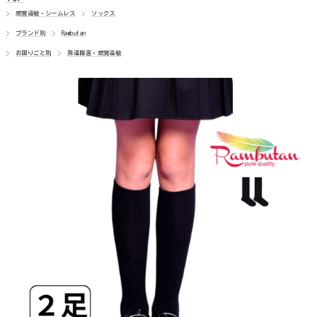
車椅子
感覚過敏・シームレス
ソックス
ブランド別
Rambutan
胃ろう
お困りごと別
発達障害・感覚過敏
気管切開
オムツいじり
超未熟児