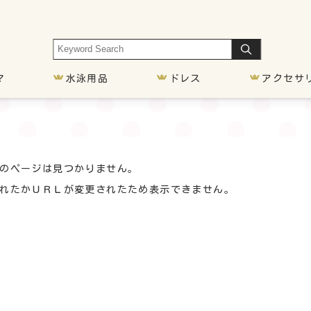
マ
水泳用品
ドレス
アクセサ
車椅子
胃ろう
気管切開
オムツい
のページは見つかりません。
れたかＵＲＬが変更されたため表示できません。