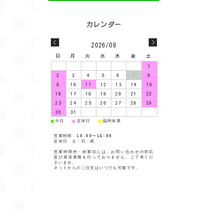
2026/08
日
月
火
水
木
金
土
1
2
3
4
5
6
7
8
9
10
11
12
13
14
15
16
17
18
19
20
21
22
23
24
25
26
27
28
29
30
31
今日
定休日
臨時休業
■
■
■
営業時間 10:00〜16:00
定休日 土・日・祝
営業時間外・休業日には、お問い合わせの対応
及び発送業務を行っておりません。ご了承くだ
さいませ。
ネットからのご注文はいつでも可能です。