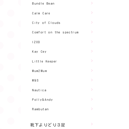
Bundle Bean
Calm Care
City of Clouds
Comfort on the spectrum
IZOD
Kay Cey
Little Keeper
Mum2Mum
M&S
Nautica
Polly&Andy
Rambutan
靴下よりどり３足