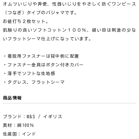
オムツいじりや弄便、性器いじりをやさしく防ぐワンピース
（つなぎ）タイプのパジャマです。
お値打ち２枚セット。
肌触りの良いソフトコットン１００％、縫い目は刺激の少な
いフラットシーマ仕上げになっています。
・着脱用ファスナーは背中側に配置
・ファスナー金具はボタン付きカバー
・薄手でソフトな生地感
・タグレス、フラットシーマ
商品情報
ブランド：
M&S
/ イギリス
素材：綿100％
生産国：インド