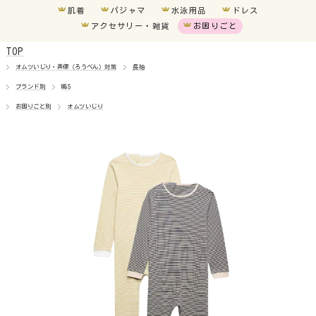
肌着
パジャマ
水泳用品
ドレス
アクセサリー・雑貨
お困りごと
TOP
車椅子
オムツいじり・弄便（ろうべん）対策
長袖
ブランド別
M&S
胃ろう
お困りごと別
オムツいじり
気管切開
オムツいじり
超未熟児