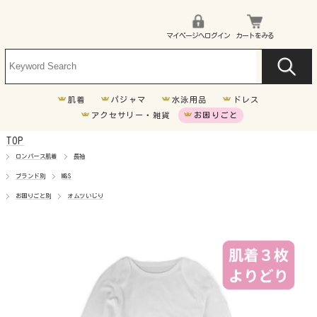
マイページへログイン
カートをみる
肌着
パジャマ
水泳用品
ドレス
アクセサリー・雑貨
お困りごと
TOP
車椅子
ロンパース肌着
長袖
ブランド別
M&S
胃ろう
お困りごと別
オムツいじり
気管切開
オムツいじり
超未熟児