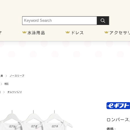
マ
水泳用品
ドレス
アクセサ
車椅子
胃ろう
気管切開
オムツい
肌着
ノースリーブ
M&S
別
オムツいじり
ロンパース肌
価格: