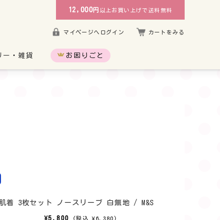
12,000
円
以上お買い上げで送料無料
マイページへログイン
カートをみる
リー・雑貨
お困りごと
じり
超未熟児
着 3枚セット ノースリーブ 白無地 / M&S
¥5,800
(税込 ¥6,380)