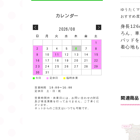
ゆうたく
おすすめ
身長12
2026/08
ろん、車
日
月
火
水
木
金
土
パッドを
1
着心地も
2
3
4
5
6
7
8
9
10
11
12
13
14
15
16
17
18
19
20
21
22
23
24
25
26
27
28
29
30
31
今日
定休日
臨時休業
■
■
■
営業時間 10:00〜16:00
定休日 土・日・祝
関連商品
営業時間外・休業日には、お問い合わせの対応
及び発送業務を行っておりません。ご了承くだ
さいませ。
ネットからのご注文はいつでも可能です。