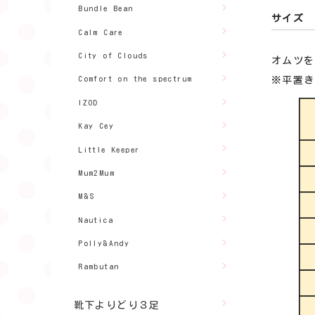
Bundle Bean
サイズ
Calm Care
City of Clouds
オムツを
Comfort on the spectrum
※平置き
IZOD
Kay Cey
Little Keeper
Mum2Mum
M&S
Nautica
Polly&Andy
Rambutan
靴下よりどり３足